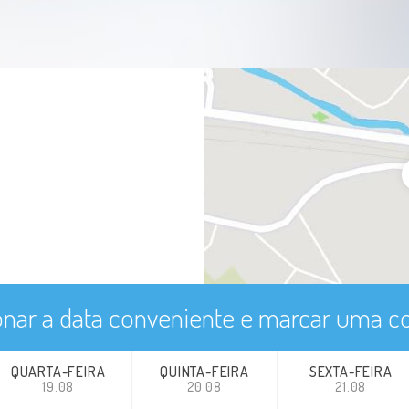
Luxação do cotovelo
Fraturas Da Ulna
Síndromes De Compressão Do Nervo
Ulnar
Neuropatias Ulnares
Neuropatia Radial
Neuropatia Mediana
onar a data conveniente e marcar uma co
Amputação Traumática
QUARTA-FEIRA
QUINTA-FEIRA
SEXTA-FEIRA
19.08
20.08
21.08
Amputações