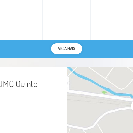
Encarceramento Do Tendão
Tendinopatia
Polidactilia
VEJA MAIS
Sindactilia
Deformidades Adquiridas Da Mão
 UMC Quinto
Artropatias
Artrose
Neuropatias Do Plexo Braquial