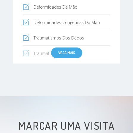
Deformidades Da Mão
Deformidades Congênitas Da Mão
Traumatismos Dos Dedos
VEJA MAIS
Traumatismos Da Mão
Traumatismos Do Punho
Traumatismos Do Antebraço
Lesões no cotovelo
Cotovelo de tenista
MARCAR UMA VISITA
Fraturas do cotovelo