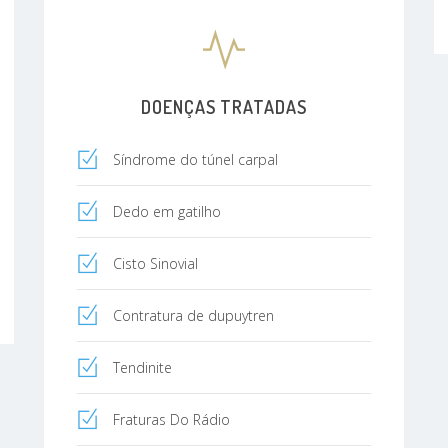
Mayo Clinic, Rochester, MN
Stanford University, Stanford, CA
DOENÇAS TRATADAS
Síndrome do túnel carpal
Dedo em gatilho
Cisto Sinovial
Contratura de dupuytren
Tendinite
Fraturas Do Rádio