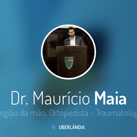
Dr. Maurício
Maia
urgião da mão, Ortopedista - Traumatolog
UBERLÂNDIA