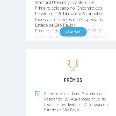
Stanford University, Stanford, CA
Primeiro colocado no “Encontro dos
Residentes” 2014 (avaliação anual de
todos os residentes de Ortopedia do
Estado de São Paulo)
Primeiro colocado no “SIMÃO 2015”
VEJA MAIS
(avaliação anual de todos os residentes
do primeiro ano de Mão e Microcirurgia
do Brasil)
Primeiro colocado no “SIMÃO 2016”
(avaliação anual de todos os residentes
do segundo ano de Mão e Microcirurgia
do Brasil)
Primeiro colocado na prova de título da
PRÊMIOS
Sociedade Brasileira de Cirurgia da Mão
2017
Primeiro colocado no “Encontro dos
Residentes” 2014 (avaliação anual de
todos os residentes de Ortopedia do
Estado de São Paulo)