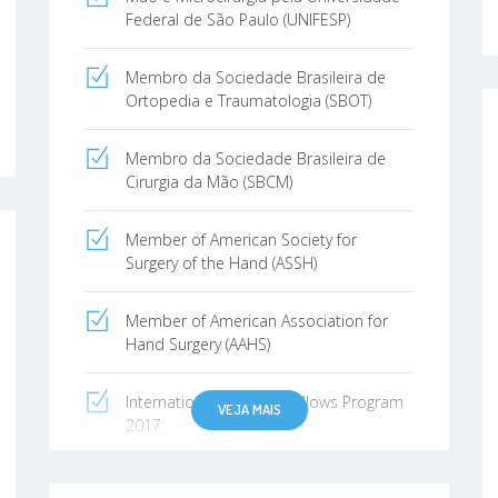
Federal de São Paulo (UNIFESP)
Membro da Sociedade Brasileira de
Ortopedia e Traumatologia (SBOT)
Membro da Sociedade Brasileira de
Cirurgia da Mão (SBCM)
Member of American Society for
Surgery of the Hand (ASSH)
Member of American Association for
Hand Surgery (AAHS)
International Traveling Fellows Program
VEJA MAIS
2017:
University of Michigan, Ann Arbor, MI